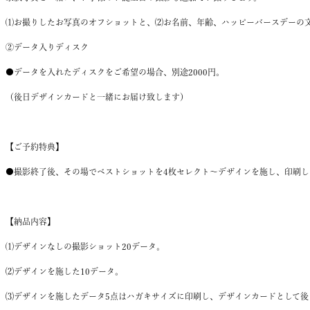
⑴お撮りしたお写真のオフショットと、⑵お名前、年齢、ハッピーバースデーの
②データ入りディスク
●
データを入れたディスクをご希望の場合、
別途
2000
円。
（後日デザインカードと一緒にお届け致します）
【ご予約特典】
●撮影終了後、その場でベストショットを4枚セレクト〜デザインを施し、印刷し
【
納品内容
】
⑴デザインなしの撮影ショット20
データ。
⑵
デザインを施した10
データ。
⑶デザインを施したデータ5
点は
ハガキサイズに印刷し、デザインカードとして後