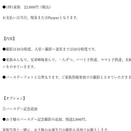
●
1枠1家族
2
2,000
円（税込）
お支払いは当日、現金またはPaypayとなります。
【内容】
●
撮影は
30
分程度。
入室～撮影～退室までは
50
分程度です。
●
家族みんなで、兄弟姉妹並んで、一人ずつ、パパと子供達、ママと子供達、夫
ンをのせていきます。
●バースデーフォトとは異なります。ご家族皆様参加での撮影とさせていただき
【オプション】
①バースデー記念追加
●お子様のバースデー記念撮影の追加
、
別途
2,000
円。
家族写真と一緒に、お子様のお誕生日の撮影も追加でお撮りします。