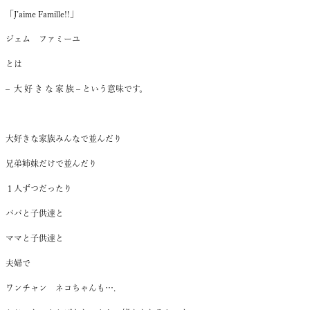
「
J’aime Famille!!
」
ジェム ファミーユ
とは
– 大 好 き な 家 族 – という意味です。
大好きな家族
みんなで並んだり
兄弟姉妹だけで並んだり
１人ずつだったり
パパと子供達と
ママと子供達と
夫婦で
ワンチャン ネコちゃんも
….