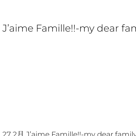
J’aime Famille!!-my dear fam
27 2月
J’aime Famille!!-my dear famil