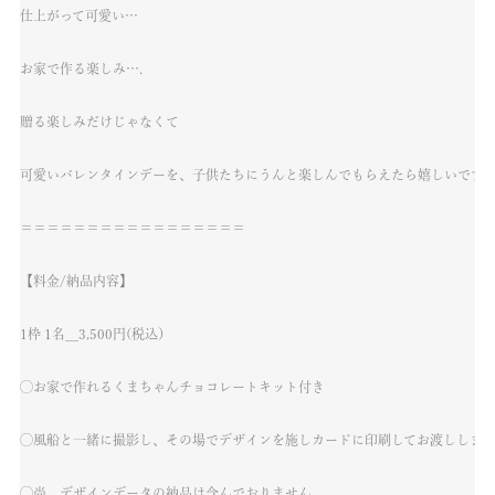
仕上がって可愛い…
お家で作る楽しみ….
贈る楽しみだけじゃなくて
可愛いバレンタインデーを、子供たちにうんと楽しんでもらえたら嬉しいです。
＝＝＝＝＝＝＝＝＝＝＝＝＝＝＝＝＝
【
料金/納品内容
】
1枠 1名＿3,500円(税込）
◯お家で作れるくまちゃんチョコレートキット付き
◯風船と一緒に撮影し、その場でデザインを施しカードに印刷してお渡しします
◯尚、デザインデータの納品は含んでおりません。