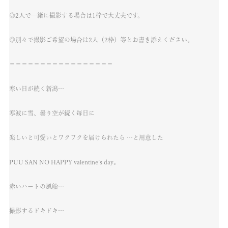
◎2人で一緒に撮影する場合は1枠で大丈夫です。
◎別々で撮影ご希望の場合は2人（2枠）等とお書き添えください。
＝＝＝＝＝＝＝＝＝＝＝＝＝＝＝＝＝
寒い日が続く新潟…
寒波に雪、曇り空が続く毎日に
楽しいと可愛いとワクワクを届けられたら …と用意した
PUU SAN NO HAPPY valentine’s day。
赤いハートの風船…
撮影するドキドキ…