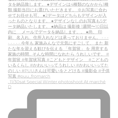
. 11/30sat Special Winter photoshoot At marché
D